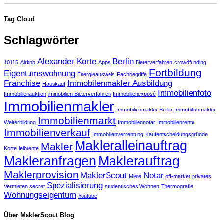
Tag Cloud
Schlagwörter
Alexander Korte
Berlin
10115
Airbnb
Apps
Bieterverfahren
crowdfunding
Fortbildung
Eigentumswohnung
Energieausweis
Fachbegriffe
Franchise
Immobilenmakler Ausbildung
Hauskauf
Immobilienfoto
Immobilienauktion
immobilien Bieterverfahren
Immobilienexposé
Immobilienmakler
Immobilienmakler Berlin
Immobilienmakler
Immobilienmarkt
Weiterbildung
Immobiliennotar
Immobilienrente
Immobilienverkauf
Immobilienverrentung
Kaufentscheidungsgründe
Makleralleinauftrag
Makler
Korte
leibrente
Makleranfragen
Maklerauftrag
Maklerprovision
MaklerScout
Notar
Miete
off-market
privates
Spezialisierung
Vermieten
secret
studentisches Wohnen
Thermografie
Wohnungseigentum
Youtube
Über MaklerScout Blog