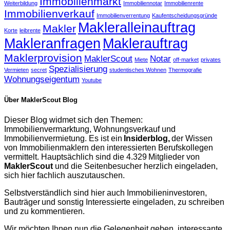
Immobilienmarkt
Weiterbildung
Immobiliennotar
Immobilienrente
Immobilienverkauf
Immobilienverrentung
Kaufentscheidungsgründe
Makleralleinauftrag
Makler
Korte
leibrente
Makleranfragen
Maklerauftrag
Maklerprovision
MaklerScout
Notar
Miete
off-market
privates
Spezialisierung
Vermieten
secret
studentisches Wohnen
Thermografie
Wohnungseigentum
Youtube
Über MaklerScout Blog
Dieser Blog widmet sich den Themen:
Immobilienvermarktung, Wohnungsverkauf und
Immobilienvermietung. Es ist ein
Insiderblog,
der Wissen
von Immobilienmaklern den interessierten Berufskollegen
vermittelt. Hauptsächlich sind die 4.329 Mitglieder von
MaklerScout
und die Seitenbesucher herzlich eingeladen,
sich hier fachlich auszutauschen.
Selbstverständlich sind hier auch Immobilieninvestoren,
Bauträger und sonstig Interessierte eingeladen, zu schreiben
und zu kommentieren.
Wir möchten Ihnen nun die Gelegenheit geben, interessante