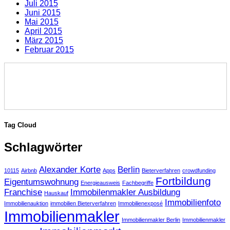
Juli 2015
Juni 2015
Mai 2015
April 2015
März 2015
Februar 2015
Tag Cloud
Schlagwörter
Alexander Korte
Berlin
10115
Airbnb
Apps
Bieterverfahren
crowdfunding
Fortbildung
Eigentumswohnung
Energieausweis
Fachbegriffe
Franchise
Immobilenmakler Ausbildung
Hauskauf
Immobilienfoto
Immobilienauktion
immobilien Bieterverfahren
Immobilienexposé
Immobilienmakler
Immobilienmakler Berlin
Immobilienmakler