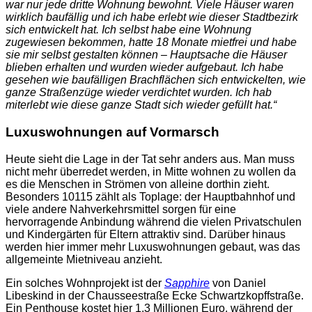
war nur jede dritte Wohnung bewohnt. Viele Häuser waren
wirklich baufällig und ich habe erlebt wie dieser Stadtbezirk
sich entwickelt hat. Ich selbst habe eine Wohnung
zugewiesen bekommen, hatte 18 Monate mietfrei und habe
sie mir selbst gestalten können – Hauptsache die Häuser
blieben erhalten und wurden wieder aufgebaut. Ich habe
gesehen wie baufälligen Brachflächen sich entwickelten, wie
ganze Straßenzüge wieder verdichtet wurden. Ich hab
miterlebt wie diese ganze Stadt sich wieder gefüllt hat.“
Luxuswohnungen auf Vormarsch
Heute sieht die Lage in der Tat sehr anders aus. Man muss
nicht mehr überredet werden, in Mitte wohnen zu wollen da
es die Menschen in Strömen von alleine dorthin zieht.
Besonders 10115 zählt als Toplage: der Hauptbahnhof und
viele andere Nahverkehrsmittel sorgen für eine
hervorragende Anbindung während die vielen Privatschulen
und Kindergärten für Eltern attraktiv sind. Darüber hinaus
werden hier immer mehr Luxuswohnungen gebaut, was das
allgemeinte Mietniveau anzieht.
Ein solches Wohnprojekt ist der
Sapphire
von Daniel
Libeskind in der Chausseestraße Ecke Schwartzkopffstraße.
Ein Penthouse kostet hier 1,3 Millionen Euro, während der