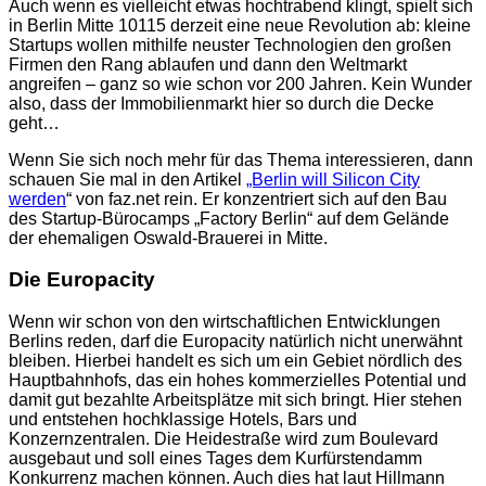
Auch wenn es vielleicht etwas hochtrabend klingt, spielt sich
in Berlin Mitte 10115 derzeit eine neue Revolution ab: kleine
Startups wollen mithilfe neuster Technologien den großen
Firmen den Rang ablaufen und dann den Weltmarkt
angreifen – ganz so wie schon vor 200 Jahren. Kein Wunder
also, dass der Immobilienmarkt hier so durch die Decke
geht…
Wenn Sie sich noch mehr für das Thema interessieren, dann
schauen Sie mal in den Artikel
„Berlin will Silicon City
werden
“ von faz.net rein. Er konzentriert sich auf den Bau
des Startup-Bürocamps „Factory Berlin“ auf dem Gelände
der ehemaligen Oswald-Brauerei in Mitte.
Die Europacity
Wenn wir schon von den wirtschaftlichen Entwicklungen
Berlins reden, darf die Europacity natürlich nicht unerwähnt
bleiben. Hierbei handelt es sich um ein Gebiet nördlich des
Hauptbahnhofs, das ein hohes kommerzielles Potential und
damit gut bezahlte Arbeitsplätze mit sich bringt. Hier stehen
und entstehen hochklassige Hotels, Bars und
Konzernzentralen. Die Heidestraße wird zum Boulevard
ausgebaut und soll eines Tages dem Kurfürstendamm
Konkurrenz machen können. Auch dies hat laut Hillmann