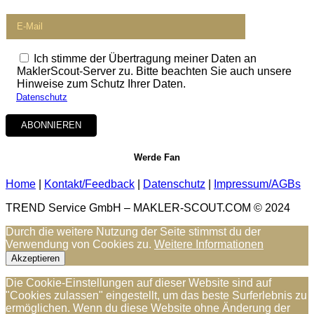
Ich stimme der Übertragung meiner Daten an
MaklerScout-Server zu. Bitte beachten Sie auch unsere
Hinweise zum Schutz Ihrer Daten.
Datenschutz
Werde Fan
Home
|
Kontakt/Feedback
|
Datenschutz
|
Impressum/AGBs
TREND Service GmbH – MAKLER-SCOUT.COM
©
2024
Durch die weitere Nutzung der Seite stimmst du der
Verwendung von Cookies zu.
Weitere Informationen
Akzeptieren
Die Cookie-Einstellungen auf dieser Website sind auf
"Cookies zulassen" eingestellt, um das beste Surferlebnis zu
ermöglichen. Wenn du diese Website ohne Änderung der