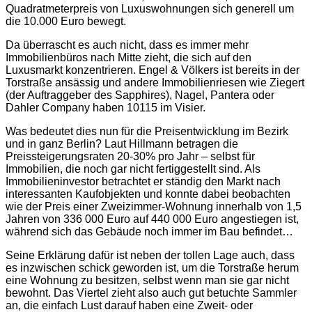
Quadratmeterpreis von Luxuswohnungen sich generell um
die 10.000 Euro bewegt.
Da überrascht es auch nicht, dass es immer mehr
Immobilienbüros nach Mitte zieht, die sich auf den
Luxusmarkt konzentrieren. Engel & Völkers ist bereits in der
Torstraße ansässig und andere Immobilienriesen wie Ziegert
(der Auftraggeber des Sapphires), Nagel, Pantera oder
Dahler Company haben 10115 im Visier.
Was bedeutet dies nun für die Preisentwicklung im Bezirk
und in ganz Berlin? Laut Hillmann betragen die
Preissteigerungsraten 20-30% pro Jahr – selbst für
Immobilien, die noch gar nicht fertiggestellt sind. Als
Immobilieninvestor betrachtet er ständig den Markt nach
interessanten Kaufobjekten und konnte dabei beobachten
wie der Preis einer Zweizimmer-Wohnung innerhalb von 1,5
Jahren von 336 000 Euro auf 440 000 Euro angestiegen ist,
während sich das Gebäude noch immer im Bau befindet…
Seine Erklärung dafür ist neben der tollen Lage auch, dass
es inzwischen schick geworden ist, um die Torstraße herum
eine Wohnung zu besitzen, selbst wenn man sie gar nicht
bewohnt. Das Viertel zieht also auch gut betuchte Sammler
an, die einfach Lust darauf haben eine Zweit- oder