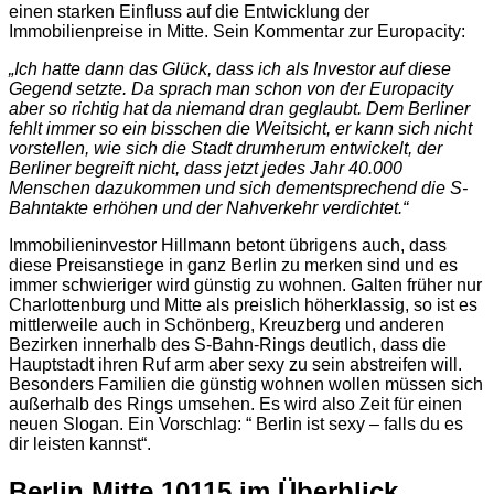
einen starken Einfluss auf die Entwicklung der
Immobilienpreise in Mitte. Sein Kommentar zur Europacity:
„Ich hatte dann das Glück, dass ich als Investor auf diese
Gegend setzte. Da sprach man schon von der Europacity
aber so richtig hat da niemand dran geglaubt. Dem Berliner
fehlt immer so ein bisschen die Weitsicht, er kann sich nicht
vorstellen, wie sich die Stadt drumherum entwickelt, der
Berliner begreift nicht, dass jetzt jedes Jahr 40.000
Menschen dazukommen und sich dementsprechend die S-
Bahntakte erhöhen und der Nahverkehr verdichtet.“
Immobilieninvestor Hillmann betont übrigens auch, dass
diese Preisanstiege in ganz Berlin zu merken sind und es
immer schwieriger wird günstig zu wohnen. Galten früher nur
Charlottenburg und Mitte als preislich höherklassig, so ist es
mittlerweile auch in Schönberg, Kreuzberg und anderen
Bezirken innerhalb des S-Bahn-Rings deutlich, dass die
Hauptstadt ihren Ruf arm aber sexy zu sein abstreifen will.
Besonders Familien die günstig wohnen wollen müssen sich
außerhalb des Rings umsehen. Es wird also Zeit für einen
neuen Slogan. Ein Vorschlag: “ Berlin ist sexy – falls du es
dir leisten kannst“.
Berlin Mitte 10115 im Überblick