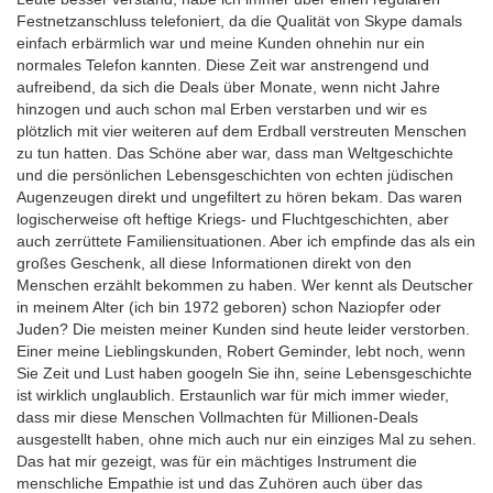
Festnetzanschluss telefoniert, da die Qualität von Skype damals
einfach erbärmlich war und meine Kunden ohnehin nur ein
normales Telefon kannten. Diese Zeit war anstrengend und
aufreibend, da sich die Deals über Monate, wenn nicht Jahre
hinzogen und auch schon mal Erben verstarben und wir es
plötzlich mit vier weiteren auf dem Erdball verstreuten Menschen
zu tun hatten. Das Schöne aber war, dass man Weltgeschichte
und die persönlichen Lebensgeschichten von echten jüdischen
Augenzeugen direkt und ungefiltert zu hören bekam. Das waren
logischerweise oft heftige Kriegs-­ und Fluchtgeschichten, aber
auch zerrüttete Familiensituationen. Aber ich empfinde das als ein
großes Geschenk, all diese Informationen direkt von den
Menschen erzählt bekommen zu haben. Wer kennt als Deutscher
in meinem Alter (ich bin 1972 geboren) schon Naziopfer oder
Juden? Die meisten meiner Kunden sind heute leider verstorben.
Einer meine Lieblingskunden, Robert Geminder, lebt noch, wenn
Sie Zeit und Lust haben googeln Sie ihn, seine Lebensgeschichte
ist wirklich unglaublich. Erstaunlich war für mich immer wieder,
dass mir diese Menschen Vollmachten für Millionen-Deals
ausgestellt haben, ohne mich auch nur ein einziges Mal zu sehen.
Das hat mir gezeigt, was für ein mächtiges Instrument die
menschliche Empathie ist und das Zuhören auch über das