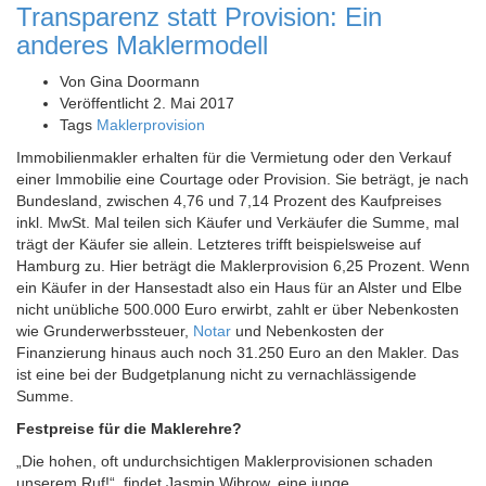
Transparenz statt Provision: Ein
anderes Maklermodell
Von
Gina Doormann
Veröffentlicht
2. Mai 2017
Tags
Maklerprovision
Immobilienmakler erhalten für die Vermietung oder den Verkauf
einer Immobilie eine Courtage oder Provision. Sie beträgt, je nach
Bundesland, zwischen 4,76 und 7,14 Prozent des Kaufpreises
inkl. MwSt. Mal teilen sich Käufer und Verkäufer die Summe, mal
trägt der Käufer sie allein. Letzteres trifft beispielsweise auf
Hamburg zu. Hier beträgt die Maklerprovision 6,25 Prozent. Wenn
ein Käufer in der Hansestadt also ein Haus für an Alster und Elbe
nicht unübliche 500.000 Euro erwirbt, zahlt er über Nebenkosten
wie Grunderwerbssteuer,
Notar
und Nebenkosten der
Finanzierung hinaus auch noch 31.250 Euro an den Makler. Das
ist eine bei der Budgetplanung nicht zu vernachlässigende
Summe.
Festpreise für die Maklerehre?
„Die hohen, oft undurchsichtigen Maklerprovisionen schaden
unserem Ruf!“, findet Jasmin Wibrow, eine junge