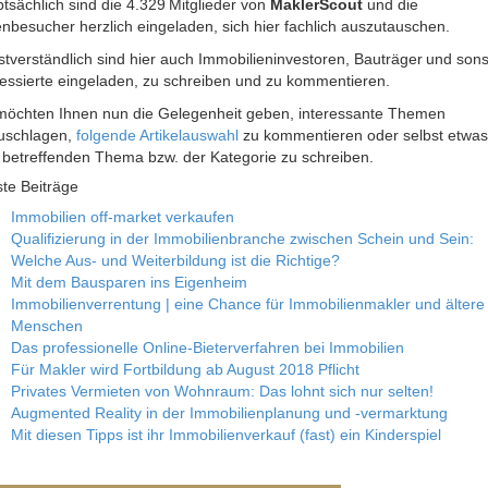
tsächlich sind die 4.329 Mitglieder von
MaklerScout
und die
enbesucher herzlich eingeladen, sich hier fachlich auszutauschen.
stverständlich sind hier auch Immobilieninvestoren, Bauträger und sons
ressierte eingeladen, zu schreiben und zu kommentieren.
möchten Ihnen nun die Gelegenheit geben, interessante Themen
uschlagen,
folgende Artikelauswahl
zu kommentieren oder selbst etwas
betreffenden Thema bzw. der Kategorie zu schreiben.
te Beiträge
Immobilien off-market verkaufen
Qualifizierung in der Immobilienbranche zwischen Schein und Sein:
Welche Aus- und Weiterbildung ist die Richtige?
Mit dem Bausparen ins Eigenheim
Immobilienverrentung | eine Chance für Immobilienmakler und ältere
Menschen
Das professionelle Online-Bieterverfahren bei Immobilien
Für Makler wird Fortbildung ab August 2018 Pflicht
Privates Vermieten von Wohnraum: Das lohnt sich nur selten!
Augmented Reality in der Immobilienplanung und -vermarktung
Mit diesen Tipps ist ihr Immobilienverkauf (fast) ein Kinderspiel
letter