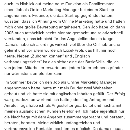
auch im Hinblick auf meine neue Funktion als Familienvater,
einen Job als Online Marketing Manager bei einem Start-­up
angenommen. Freunde, die das Start-­up gegründet hatten,
wussten, dass ich Ahnung vom Online Marketing hatte und hatten
mich ohne große Bewerbung angeheuert. Den Job habe ich dann
2005 auch tatsächlich sechs Monate gemacht und relativ schnell
verstanden, dass ich nicht für das Angestelltendasein tauge.
Damals habe ich allerdings wirklich viel über die Onlinebranche
gelernt und vor allem wurde ich Excel-­Profi, das hilft mir noch
heute. Neben „Zuhören können“ und „Englisch
verhandlungssicher“ ist dies sicher eine der Basic­Skills, die ich
von jedem Mitarbeiter erwarte und jedem Unternehmensgründer
nur wärmstens empfehlen kann.
Im Sommer bevor ich den Job als Online Marketing Manager
angenommen hatte, hatte mir mein Bruder zwei Webseiten
gebaut und ich hatte sie mit englischen Inhalten gefüllt. Der Erfolg
war geradezu umwerfend, ich hatte jeden Tag Anfragen und
Anrufe. Tags habe ich als Angestellter gearbeitet und nachts mit
meinen ausländischen Kunden telefoniert. Ich habe eigentlich nur
die Nachfrage mit dem Angebot zusammengebracht und beraten,
beraten, beraten. Meine wirklich umfangreichen und
vertrauensvollen Kontakte machten es möglich. Da damals quasi