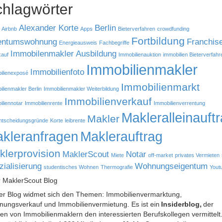
hlagwörter
Alexander Korte
Berlin
Airbnb
Apps
Bieterverfahren
crowdfunding
Fortbildung
entumswohnung
Franchis
Energieausweis
Fachbegriffe
Immobilenmakler Ausbildung
auf
Immobilienauktion
immobilien Bieterverfahr
Immobilienmakler
Immobilienfoto
ilienexposé
Immobilienmarkt
lienmakler Berlin
Immobilienmakler Weiterbildung
Immobilienverkauf
iliennotar
Immobilienrente
Immobilienverrentung
Makleralleinauft
Makler
ntscheidungsgründe
Korte
leibrente
kleranfragen
Maklerauftrag
klerprovision
MaklerScout
Notar
Miete
off-market
privates Vermieten
zialisierung
Wohnungseigentum
studentisches Wohnen
Thermografie
Yout
 MaklerScout Blog
er Blog widmet sich den Themen: Immobilienvermarktung,
ungsverkauf und Immobilienvermietung. Es ist ein
Insiderblog,
der
en von Immobilienmaklern den interessierten Berufskollegen vermittelt