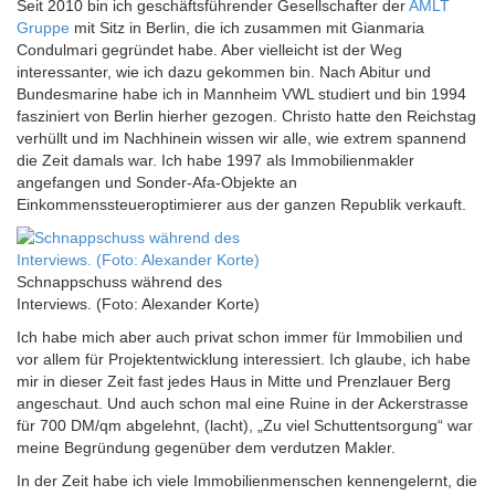
Seit 2010 bin ich geschäftsführender Gesellschafter der
AMLT
Gruppe
mit Sitz in Berlin, die ich zusammen mit Gianmaria
Condulmari gegründet habe. Aber vielleicht ist der Weg
interessanter, wie ich dazu gekommen bin. Nach Abitur und
Bundesmarine habe ich in Mannheim VWL studiert und bin 1994
fasziniert von Berlin hierher gezogen. Christo hatte den Reichstag
verhüllt und im Nachhinein wissen wir alle, wie extrem spannend
die Zeit damals war. Ich habe 1997 als Immobilienmakler
angefangen und Sonder-­Afa-Objekte an
Einkommenssteueroptimierer aus der ganzen Republik verkauft.
Schnappschuss während des
Interviews. (Foto: Alexander Korte)
Ich habe mich aber auch privat schon immer für Immobilien und
vor allem für Projektentwicklung interessiert. Ich glaube, ich habe
mir in dieser Zeit fast jedes Haus in Mitte und Prenzlauer Berg
angeschaut. Und auch schon mal eine Ruine in der Ackerstrasse
für 700 DM/qm abgelehnt, (lacht), „Zu viel Schuttentsorgung“ war
meine Begründung gegenüber dem verdutzen Makler.
In der Zeit habe ich viele Immobilienmenschen kennengelernt, die