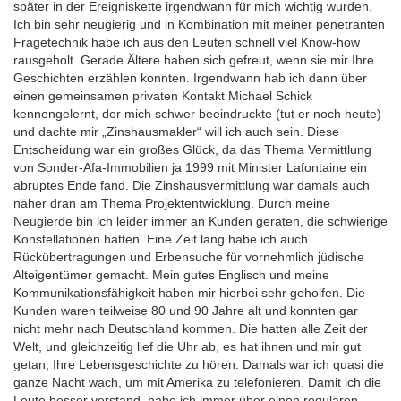
später in der Ereigniskette irgendwann für mich wichtig wurden.
Ich bin sehr neugierig und in Kombination mit meiner penetranten
Fragetechnik habe ich aus den Leuten schnell viel Know-­how
rausgeholt. Gerade Ältere haben sich gefreut, wenn sie mir Ihre
Geschichten erzählen konnten. Irgendwann hab ich dann über
einen gemeinsamen privaten Kontakt Michael Schick
kennengelernt, der mich schwer beeindruckte (tut er noch heute)
und dachte mir „Zinshausmakler“ will ich auch sein. Diese
Entscheidung war ein großes Glück, da das Thema Vermittlung
von Sonder­-Afa-Immobilien ja 1999 mit Minister Lafontaine ein
abruptes Ende fand. Die Zinshausvermittlung war damals auch
näher dran am Thema Projektentwicklung. Durch meine
Neugierde bin ich leider immer an Kunden geraten, die schwierige
Konstellationen hatten. Eine Zeit lang habe ich auch
Rückübertragungen und Erbensuche für vornehmlich jüdische
Alteigentümer gemacht. Mein gutes Englisch und meine
Kommunikationsfähigkeit haben mir hierbei sehr geholfen. Die
Kunden waren teilweise 80 und 90 Jahre alt und konnten gar
nicht mehr nach Deutschland kommen. Die hatten alle Zeit der
Welt, und gleichzeitig lief die Uhr ab, es hat ihnen und mir gut
getan, Ihre Lebensgeschichte zu hören. Damals war ich quasi die
ganze Nacht wach, um mit Amerika zu telefonieren. Damit ich die
Leute besser verstand, habe ich immer über einen regulären