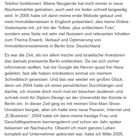
Telefon funktioniert. Meine Neugierde hat mich immer in neue
Nischenmärkte getrieben, auch weil mir leider schnell langweilig
wird. In 2005 habe ich dann meine erste Website gebaut und
mein Immobilienwissen in Englisch präsentiert, also keine Online­-
Visitenkarte mit „ich bin der Tollste, plus schlechtem Foto“,
sondern eine Seite mit sehr viel Nutzwert und relevanten Inhalten
zum Thema Erwerb, Verkauf und Optimierung von
Immobilieninvestments in Berlin bzw. Deutschland.
Es war die Zeit, als vor allem irische und israelische Investoren
das damals preiswerte Berlin entdeckten. Da sie sich vorher
informieren wollten, hat mir Google die Herren quasi frei Haus
geliefert, fast alle haben mindestens einmal vor meinem
Schreibtisch gesessen. Und das war wieder ein großes Glück,
denn um 2004 hatte ich einen persönlichen Durchhänger und
dachte, ich müsste doch noch mal ein bisschen studieren und
schrieb mich für Diplom-Design an der Universität der Künste in
Berlin ein. In dieser Zeit ging es mit meinen One­-Man­-Show-
Umsätzen bergab, aber ich hatte eine neue Passion, Internet und
„E­-Business“. 2004 habe ich dann meine heutige Frau und
Geschäftspartnerin kennengelernt und schon ein Jahr später
bekamen wir Nachwuchs. Obwohl ich mein ganzes Leben
komplett auf Unternehmer gebürstet war, habe ich Mitte 2005,