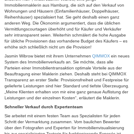
Immobilienmaklerin aus Hamburg, die sich auf den Verkauf von
Wohnungen und Häusern (Einfamilienhäuser, Doppelhäuser,
Reihenhäuser) spezialisiert hat. Sie geht deshalb einen ganz
anderen Weg. Die Ökonomin argumentiert, dass die üblichen
Vermittlungscourtagen überhöht und für Käufer und Verkäufer
sehr intransparent seien. Weiterhin schmälert die hohe Ausgabe
für übliche Provisionen das vorhandene Budget des Käufers – es
erhöhe sich schließlich nicht um die Provision!
Jasmin Wibrow bietet mit ihrem Unternehmen
QIMMOX
ein neues
System des Immobilienverkaufs an. Sie möchte, dass alle
Parteien einer Immobilientransaktion optimale Vorteile aus der
Beauftragung einer Maklerin ziehen. Deshalb steht bei QIMMOX
Transparenz an erster Stelle: Provisionsfreiheit und Festpreise für
gelieferte Leistungen sind hier Standard und tiefste Überzeugung.
„Meine Klienten erhalten von mir eine ganz genaue Auflistung der
Leistungen und der einzelnen Kosten“, erläutert die Maklerin.
Schneller Verkauf durch Expertenteam
Sie arbeitet mit einem festen Team aus Spezialisten für jeden
Schritt der Vermarktung zusammen. Vom baulichen Bewerter
über den Fotografen und Experten für Immobilienvisualisierung
bis zur spezialisierten Texterin für funktionierende Exposés ist