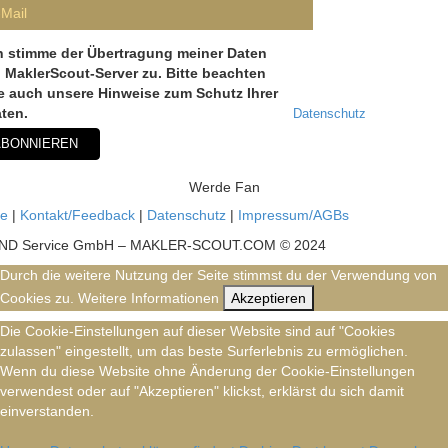
h stimme der Übertragung meiner Daten
 MaklerScout-Server zu. Bitte beachten
e auch unsere Hinweise zum Schutz Ihrer
ten.
Datenschutz
Werde Fan
e
|
Kontakt/Feedback
|
Datenschutz
|
Impressum/AGBs
ND Service GmbH – MAKLER-SCOUT.COM
©
2024
Durch die weitere Nutzung der Seite stimmst du der Verwendung von
Cookies zu.
Weitere Informationen
Akzeptieren
Die Cookie-Einstellungen auf dieser Website sind auf "Cookies
zulassen" eingestellt, um das beste Surferlebnis zu ermöglichen.
Wenn du diese Website ohne Änderung der Cookie-Einstellungen
verwendest oder auf "Akzeptieren" klickst, erklärst du sich damit
einverstanden.