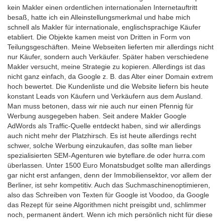
kein Makler einen ordentlichen internationalen Internetauftritt
besaß, hatte ich ein Alleinstellungsmerkmal und habe mich
schnell als Makler für internationale, englischsprachige Käufer
etabliert. Die Objekte kamen meist von Dritten in Form von
Teilungsgeschäften. Meine Webseiten lieferten mir allerdings nicht
nur Käufer, sondern auch Verkäufer. Später haben verschiedene
Makler versucht, meine Strategie zu kopieren. Allerdings ist das
nicht ganz einfach, da Google z. B. das Alter einer Domain extrem
hoch bewertet. Die Kundenliste und die Website liefern bis heute
konstant Leads von Käufern und Verkäufern aus dem Ausland.
Man muss betonen, dass wir nie auch nur einen Pfennig für
Werbung ausgegeben haben. Seit andere Makler Google
AdWords als Traffic-Quelle entdeckt haben, sind wir allerdings
auch nicht mehr der Platzhirsch. Es ist heute allerdings recht
schwer, solche Werbung einzukaufen, das sollte man lieber
spezialisierten SEM-Agenturen wie byteflare.de oder hurra.com
überlassen. Unter 1500 Euro Monatsbudget sollte man allerdings
gar nicht erst anfangen, denn der Immobiliensektor, vor allem der
Berliner, ist sehr kompetitiv. Auch das Suchmaschinenoptimieren,
also das Schreiben von Texten für Google ist Voodoo, da Google
das Rezept für seine Algorithmen nicht preisgibt und, schlimmer
noch, permanent ändert. Wenn ich mich persönlich nicht für diese