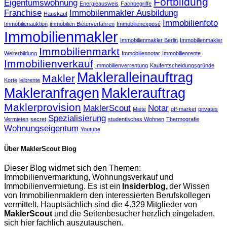
Fortbildung
Eigentumswohnung
Energieausweis
Fachbegriffe
Franchise
Immobilenmakler Ausbildung
Hauskauf
Immobilienfoto
Immobilienauktion
immobilien Bieterverfahren
Immobilienexposé
Immobilienmakler
Immobilienmakler Berlin
Immobilienmakler
Immobilienmarkt
Weiterbildung
Immobiliennotar
Immobilienrente
Immobilienverkauf
Immobilienverrentung
Kaufentscheidungsgründe
Makleralleinauftrag
Makler
Korte
leibrente
Makleranfragen
Maklerauftrag
Maklerprovision
MaklerScout
Notar
Miete
off-market
privates
Spezialisierung
Vermieten
secret
studentisches Wohnen
Thermografie
Wohnungseigentum
Youtube
Über MaklerScout Blog
Dieser Blog widmet sich den Themen:
Immobilienvermarktung, Wohnungsverkauf und
Immobilienvermietung. Es ist ein
Insiderblog,
der Wissen
von Immobilienmaklern den interessierten Berufskollegen
vermittelt. Hauptsächlich sind die 4.329 Mitglieder von
MaklerScout
und die Seitenbesucher herzlich eingeladen,
sich hier fachlich auszutauschen.