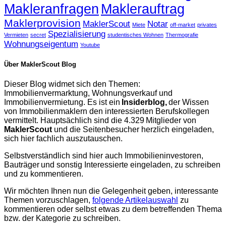
Makleranfragen
Maklerauftrag
Maklerprovision
MaklerScout
Notar
Miete
off-market
privates
Spezialisierung
Vermieten
secret
studentisches Wohnen
Thermografie
Wohnungseigentum
Youtube
Über MaklerScout Blog
Dieser Blog widmet sich den Themen:
Immobilienvermarktung, Wohnungsverkauf und
Immobilienvermietung. Es ist ein
Insiderblog,
der Wissen
von Immobilienmaklern den interessierten Berufskollegen
vermittelt. Hauptsächlich sind die 4.329 Mitglieder von
MaklerScout
und die Seitenbesucher herzlich eingeladen,
sich hier fachlich auszutauschen.
Selbstverständlich sind hier auch Immobilieninvestoren,
Bauträger und sonstig Interessierte eingeladen, zu schreiben
und zu kommentieren.
Wir möchten Ihnen nun die Gelegenheit geben, interessante
Themen vorzuschlagen,
folgende Artikelauswahl
zu
kommentieren oder selbst etwas zu dem betreffenden Thema
bzw. der Kategorie zu schreiben.