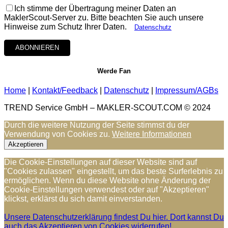
Ich stimme der Übertragung meiner Daten an
MaklerScout-Server zu. Bitte beachten Sie auch unsere
Hinweise zum Schutz Ihrer Daten.
Datenschutz
Werde Fan
Home
|
Kontakt/Feedback
|
Datenschutz
|
Impressum/AGBs
TREND Service GmbH – MAKLER-SCOUT.COM
©
2024
Durch die weitere Nutzung der Seite stimmst du der
Verwendung von Cookies zu.
Weitere Informationen
Akzeptieren
Die Cookie-Einstellungen auf dieser Website sind auf
"Cookies zulassen" eingestellt, um das beste Surferlebnis zu
ermöglichen. Wenn du diese Website ohne Änderung der
Cookie-Einstellungen verwendest oder auf "Akzeptieren"
klickst, erklärst du sich damit einverstanden.
Unsere Datenschutzerklärung findest Du hier. Dort kannst Du
auch das Akzeptieren von Cookies widerrufen!