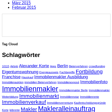
März 2015
Februar 2015
Tag Cloud
Schlagwörter
Alexander Korte
Berlin
10115
Airbnb
Apps
Bieterverfahren
crowdfunding
Fortbildung
Eigentumswohnung
Energieausweis
Fachbegriffe
Franchise
Immobilenmakler Ausbildung
Hauskauf
Immobilienfoto
Immobilienauktion
immobilien Bieterverfahren
Immobilienexposé
Immobilienmakler
Immobilienmakler Berlin
Immobilienmakler
Immobilienmarkt
Weiterbildung
Immobiliennotar
Immobilienrente
Immobilienverkauf
Immobilienverrentung
Kaufentscheidungsgründe
Makleralleinauftrag
Makler
Korte
leibrente