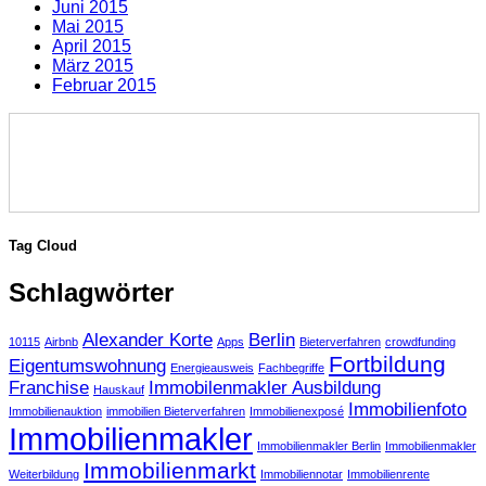
Juni 2015
Mai 2015
April 2015
März 2015
Februar 2015
Tag Cloud
Schlagwörter
Alexander Korte
Berlin
10115
Airbnb
Apps
Bieterverfahren
crowdfunding
Fortbildung
Eigentumswohnung
Energieausweis
Fachbegriffe
Franchise
Immobilenmakler Ausbildung
Hauskauf
Immobilienfoto
Immobilienauktion
immobilien Bieterverfahren
Immobilienexposé
Immobilienmakler
Immobilienmakler Berlin
Immobilienmakler
Immobilienmarkt
Weiterbildung
Immobiliennotar
Immobilienrente