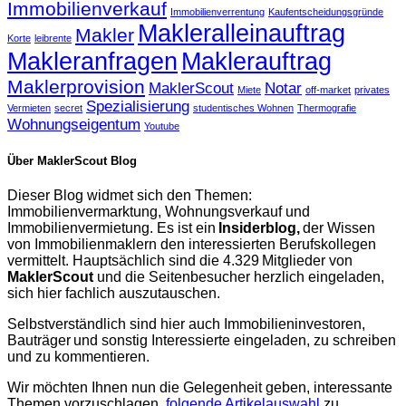
Immobilienverkauf
Immobilienverrentung
Kaufentscheidungsgründe
Makleralleinauftrag
Makler
Korte
leibrente
Makleranfragen
Maklerauftrag
Maklerprovision
MaklerScout
Notar
Miete
off-market
privates
Spezialisierung
Vermieten
secret
studentisches Wohnen
Thermografie
Wohnungseigentum
Youtube
Über MaklerScout Blog
Dieser Blog widmet sich den Themen:
Immobilienvermarktung, Wohnungsverkauf und
Immobilienvermietung. Es ist ein
Insiderblog,
der Wissen
von Immobilienmaklern den interessierten Berufskollegen
vermittelt. Hauptsächlich sind die 4.329 Mitglieder von
MaklerScout
und die Seitenbesucher herzlich eingeladen,
sich hier fachlich auszutauschen.
Selbstverständlich sind hier auch Immobilieninvestoren,
Bauträger und sonstig Interessierte eingeladen, zu schreiben
und zu kommentieren.
Wir möchten Ihnen nun die Gelegenheit geben, interessante
Themen vorzuschlagen,
folgende Artikelauswahl
zu