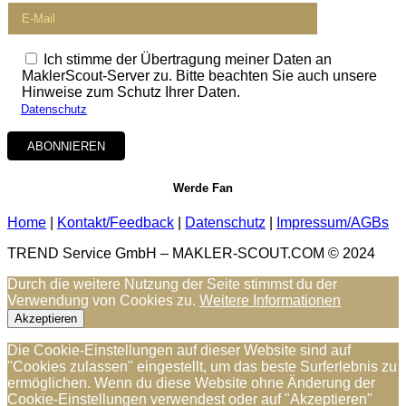
Ich stimme der Übertragung meiner Daten an
MaklerScout-Server zu. Bitte beachten Sie auch unsere
Hinweise zum Schutz Ihrer Daten.
Datenschutz
Werde Fan
Home
|
Kontakt/Feedback
|
Datenschutz
|
Impressum/AGBs
TREND Service GmbH – MAKLER-SCOUT.COM
©
2024
Durch die weitere Nutzung der Seite stimmst du der
Verwendung von Cookies zu.
Weitere Informationen
Akzeptieren
Die Cookie-Einstellungen auf dieser Website sind auf
"Cookies zulassen" eingestellt, um das beste Surferlebnis zu
ermöglichen. Wenn du diese Website ohne Änderung der
Cookie-Einstellungen verwendest oder auf "Akzeptieren"