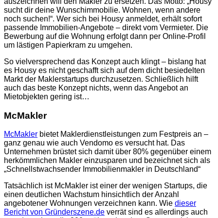
auszeichnen will den Makler zu ersetzen. Das Motto: „Housy
sucht dir deine Wunschimmobilie. Wohnen, wenn andere
noch suchen!“. Wer sich bei Housy anmeldet, erhält sofort
passende Immobilien-Angebote – direkt vom Vermieter. Die
Bewerbung auf die Wohnung erfolgt dann per Online-Profil
um lästigen Papierkram zu umgehen.
So vielversprechend das Konzept auch klingt – bislang hat
es Housy es nicht geschafft sich auf dem dicht besiedelten
Markt der Maklerstartups durchzusetzen. Schließlich hilft
auch das beste Konzept nichts, wenn das Angebot an
Mietobjekten gering ist…
McMakler
McMakler
bietet Maklerdienstleistungen zum Festpreis an –
ganz genau wie auch Vendomo es versucht hat. Das
Unternehmen brüstet sich damit über 80% gegenüber einem
herkömmlichen Makler einzusparen und bezeichnet sich als
„Schnellstwachsender Immobilienmakler in Deutschland“
Tatsächlich ist McMakler ist einer der wenigen Startups, die
einen deutlichen Wachstum hinsichtlich der Anzahl
angebotener Wohnungen verzeichnen kann. Wie
dieser
Bericht von Gründerszene.de
verrät sind es allerdings auch