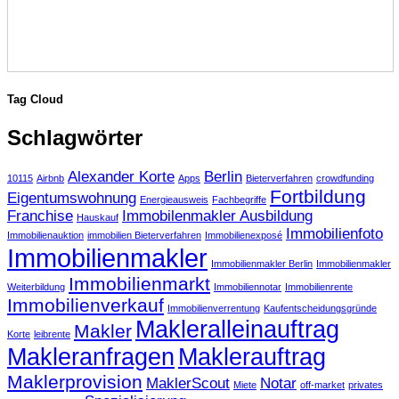
Tag Cloud
Schlagwörter
Alexander Korte
Berlin
10115
Airbnb
Apps
Bieterverfahren
crowdfunding
Fortbildung
Eigentumswohnung
Energieausweis
Fachbegriffe
Franchise
Immobilenmakler Ausbildung
Hauskauf
Immobilienfoto
Immobilienauktion
immobilien Bieterverfahren
Immobilienexposé
Immobilienmakler
Immobilienmakler Berlin
Immobilienmakler
Immobilienmarkt
Weiterbildung
Immobiliennotar
Immobilienrente
Immobilienverkauf
Immobilienverrentung
Kaufentscheidungsgründe
Makleralleinauftrag
Makler
Korte
leibrente
Makleranfragen
Maklerauftrag
Maklerprovision
MaklerScout
Notar
Miete
off-market
privates